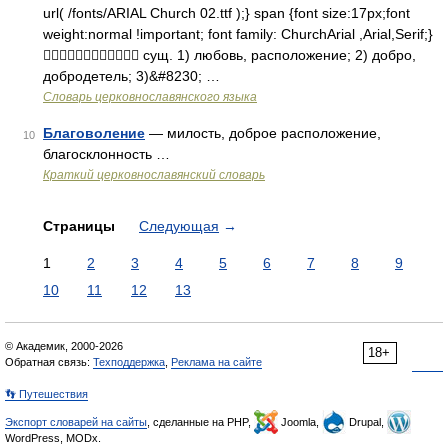
url( /fonts/ARIAL Church 02.ttf );} span {font size:17px;font
weight:normal !important; font family: ChurchArial ,Arial,Serif;}
 сущ. 1) любовь, расположение; 2) добро,
добродетель; 3)&#8230; …
Словарь церковнославянского языка
Благоволение
— милость, доброе расположение,
10
благосклонность …
Краткий церковнославянский словарь
Страницы
Следующая
→
1
2
3
4
5
6
7
8
9
10
11
12
13
© Академик, 2000-2026
18+
Обратная связь:
Техподдержка
,
Реклама на сайте
👣 Путешествия
Экспорт словарей на сайты
, сделанные на PHP,
Joomla,
Drupal,
WordPress, MODx.