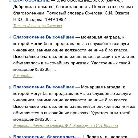
БЛАГОВОЛЕНИЕ
— БЛАГОВОЛЕНИЕ, я, ср. (книжн.).
3
Доброжелательство, благосклонность. Пользоваться чьим н.
благоволением. Толковый словарь Ожегова. С.И. Ожегов,
Н.Ю. Шведова. 1949 1992 …
Толковый словарь Ожегова
Благоволение Высочайшее
— монаршая награда, к
4
которой могли быть представлены за служебные заслуги
чиновники, занимающие должности не ниже 8 го класса.
Высочайшее благоволение изъявлялось рескриптом или же
объявлялось в высочайших приказах. Удостоенных такой
монаршей&#8230; …
Википедия
Благоволение Высочайшее
— Монаршая награда, к
5
которой могут быть представляемы за служебные заслуги
чиновники, занимающие должности не ниже 8 го класса.
Высочайшее благоволение изъявляется рескриптом или же
объявляется в высочайших приказах. Удостоенным такой
монаршей&#8230; …
Энциклопедический словарь Ф.А. Брокгауза и И.А. Ефрона
Благоволение, благоволить
— I. Делая ч. л., человек
6