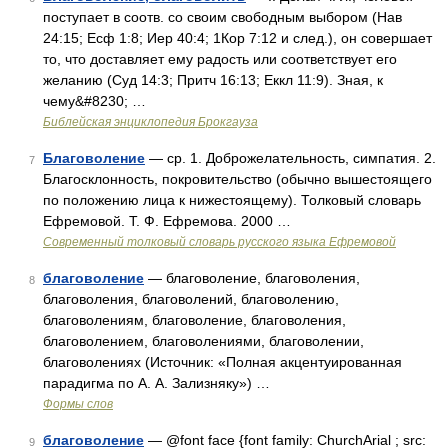
поступает в соотв. со своим свободным выбором (Нав
24:15; Есф 1:8; Иер 40:4; 1Кор 7:12 и след.), он совершает
то, что доставляет ему радость или соответствует его
желанию (Суд 14:3; Притч 16:13; Еккл 11:9). Зная, к
чему&#8230; …
Библейская энциклопедия Брокгауза
Благоволение
— ср. 1. Доброжелательность, симпатия. 2.
7
Благосклонность, покровительство (обычно вышестоящего
по положению лица к нижестоящему). Толковый словарь
Ефремовой. Т. Ф. Ефремова. 2000 …
Современный толковый словарь русского языка Ефремовой
благоволение
— благоволение, благоволения,
8
благоволения, благоволений, благоволению,
благоволениям, благоволение, благоволения,
благоволением, благоволениями, благоволении,
благоволениях (Источник: «Полная акцентуированная
парадигма по А. А. Зализняку») …
Формы слов
благоволение
— @font face {font family: ChurchArial ; src:
9